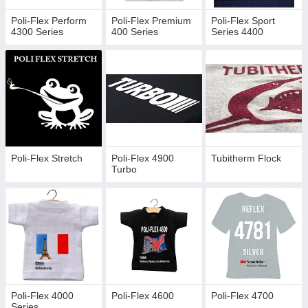
Poli-Flex Stretch
Poli-Flex Perform
Poli-Flex Premium
Poli-Flex Sport
Poli-Flex Turbo
4300 Series
400 Series
Series 4400
Tubitherm-Flock
Tubitherm-Flock Subli-Flock 5901
Tubitherm-Flock Solvent-Flock 5905
Poli-Flex: 4025, 4026, 4030, 4031, 4033, 4036, 4600,
4605, 4675
Poli-Flex Stretch
Poli-Flex 4900
Tubitherm Flock
Turbo
Poli-Flex 4000
Poli-Flex 4600
Poli-Flex 4700
Series