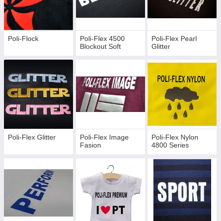
термотрансферных пленок прекрасно отработана, проста в
эксплуатауии, тем самым позволяет изготавливать изделия
тиражом от 1 экземпляра. Термотрансферные пленки могут
использоваться для нанесения на спортивную одежду,
Poli-Flock
Poli-Flex 4500
Poli-Flex Pearl
сумки, футболки, флаги, рекламные изделия и т.д.
Blockout Soft
Glitter
Световозвращающие пленки подходят для изготовления
униформ полиции, пожарных, сотрудников службы спасения,
дорожных рабочих и других служб. Плівки добре тримаються
практично на всіх натуральних і синтетичних тканинах. Це
відмінний вибір для Вас.
Плівки Poli-Tape представлені в таких серіях:
Poli-Flock
Poli-Flex Blockout Soft
Poli-Flex Glitter
Poli-Flex Image
Poli-Flex Nylon
Fasion
4800 Series
Poli-Flex Glitter
Poli-Flex Image Fasion
Poli-Flex Nylon 4800
Poli-Flex Perform 4300
Poli-Flex Premium 400
Poli-Flex Sport 4400