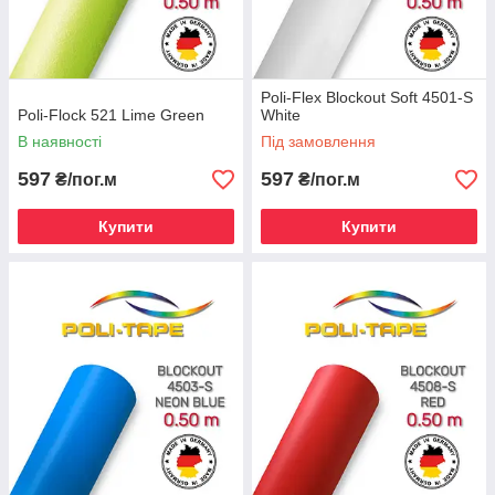
Poli-Flex Blockout Soft 4501-S
Poli-Flock 521 Lime Green
White
В наявності
Під замовлення
597
597
₴/пог.м
₴/пог.м
Купити
Купити