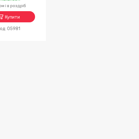
м і в роздріб
Купити
05981