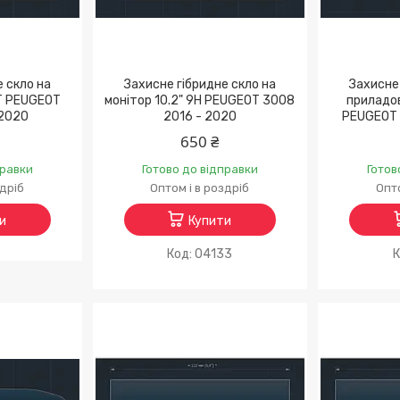
е скло на
Захисне гібридне скло на
Захисне 
TT PEUGEOT
монітор 10.2" 9H PEUGEOT 3008
приладов
 2020
2016 - 2020
PEUGEOT 
650 ₴
правки
Готово до відправки
Готов
здріб
Оптом і в роздріб
Опто
и
Купити
04133