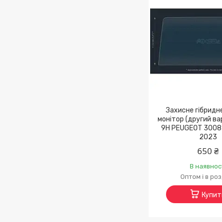
Захисне гібридн
монітор (другий вар
9H PEUGEOT 3008 
2023
650 ₴
В наявнос
Оптом і в ро
Купит