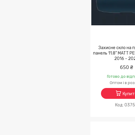
Захисне скло на 
панель 11.8" MATT 
2016 - 20
650 ₴
Готово до від
Оптом і в ро
Купит
037