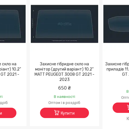
е скло на
Захисне гібридне скло на
Захисне гіб
іант) 10.2"
монітор (другий варіант) 10.2"
приладів 1
GT 2021 -
MATT PEUGEOT 3008 GT 2021 -
GT 
2023
650 ₴
В
ті
В наявності
Опто
здріб
Оптом і в роздріб
и
Купити