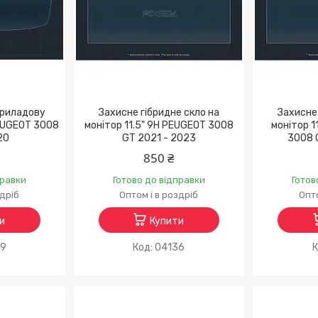
приладову
Захисне гібридне скло на
Захисне 
PEUGEOT 3008
монітор 11.5" 9H PEUGEOT 3008
монітор 1
20
GT 2021 - 2023
3008 
850 ₴
правки
Готово до відправки
Готов
здріб
Оптом і в роздріб
Опто
и
Купити
59
04136