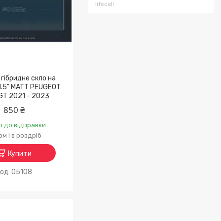
lifecell
гібридне скло на
1.5" MATT PEUGEOT
GT 2021 - 2023
850 ₴
о до відправки
м і в роздріб
Купити
05108