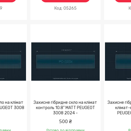
09
05265
ло на клімат
Захисне гібридне скло на клімат
Захисне гіб
PEUGEOT 3008
контроль 10.8" MATT PEUGEOT
клімат-
3008 2024 -
PEUGE
500 ₴
правки
Готово до відправки
В