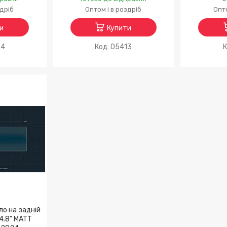
здріб
Оптом і в роздріб
Опто
и
Купити
64
05413
ло на задній
4.8" MATT