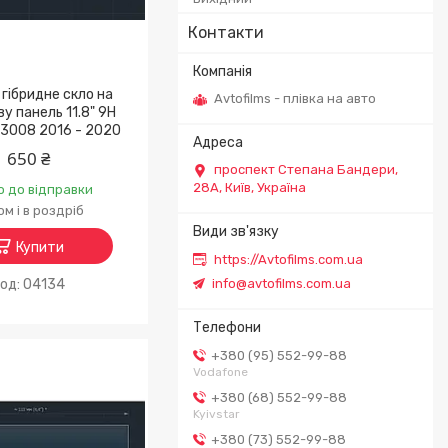
Контакти
гібридне скло на
Avtofilms - плівка на авто
у панель 11.8" 9H
3008 2016 - 2020
650 ₴
проспект Степана Бандери,
28А, Київ, Україна
о до відправки
м і в роздріб
Купити
https://Avtofilms.com.ua
info@avtofilms.com.ua
04134
+380 (95) 552-99-88
Vodafone
+380 (68) 552-99-88
Kyivstar
+380 (73) 552-99-88