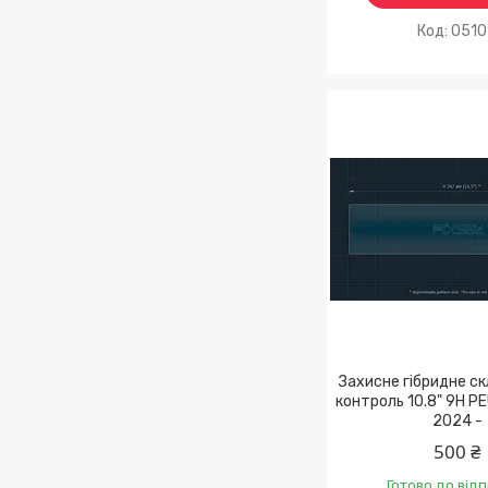
051
Захисне гібридне ск
контроль 10.8" 9H 
2024 -
500 ₴
Готово до від