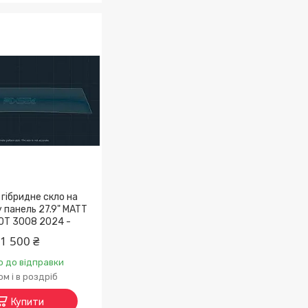
гібридне скло на
 панель 27.9" MATT
OT 3008 2024 -
1 500 ₴
о до відправки
м і в роздріб
Купити