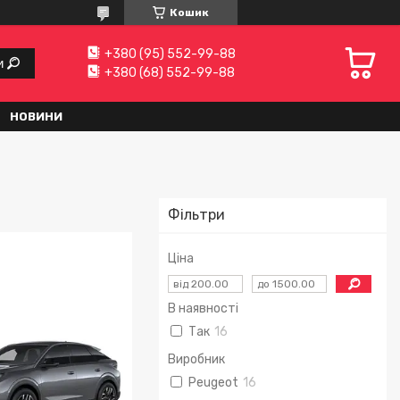
Кошик
+380 (95) 552-99-88
и
+380 (68) 552-99-88
НОВИНИ
Фільтри
Ціна
В наявності
Так
16
Виробник
Peugeot
16