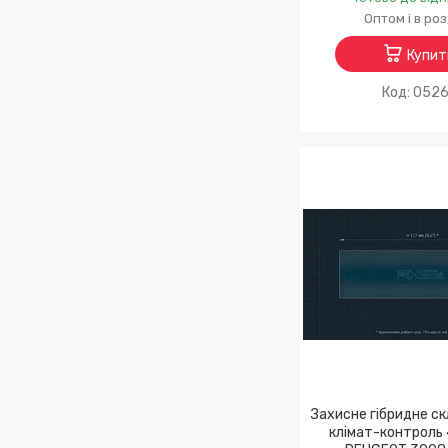
Оптом і в ро
Купит
052
Захисне гібридне ск
клімат-контроль 