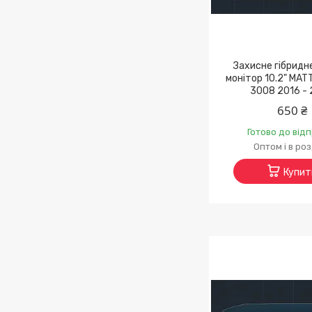
Захисне гібридн
монітор 10.2" MA
3008 2016 -
650 ₴
Готово до від
Оптом і в ро
Купит