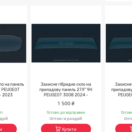
ло на панель
Захисне гібридне скло на
Захисне 
TT PEUGEOT
приладову панель 27.9" 9H
приладову
- 2023
PEUGEOT 3008 2024 -
PEUGE
1 500 ₴
ті
Готово до відправки
Готов
здріб
Оптом і в роздріб
Опто
и
Купити