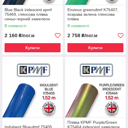
Blue Black iridescent кpmf
Envious greenultmf K75407,
75469, глянсова плівка
яскрава зелена глянсова
синьо-чорний хамелеон
плівка
В наявності
В наявності
2 160
2 758
₴/пог.м
₴/пог.м
Купити
Купити
Плівка KPMF Purple/Green
Indulgent Blueultmf 75405,
K75464 iridescent хамелеон