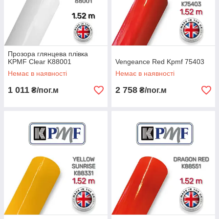
Прозора глянцева плівка
KPMF Clear K88001
Vengeance Red Kpmf 75403
Немає в наявності
Немає в наявності
1 011
2 758
₴/пог.м
₴/пог.м