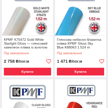
KPMF K75472 Gold White
Глянсова небесно-блакитна
Starlight Gloss — глянсовий
плівка KPMF Gloss Sky
хамелеон плівка із золотою
Blue K88063 1.524 m
крихтою 1.524 м
Під замовлення
Під замовлення
2 758
1 471
₴/пог.м
₴/пог.м
Купити
Купити