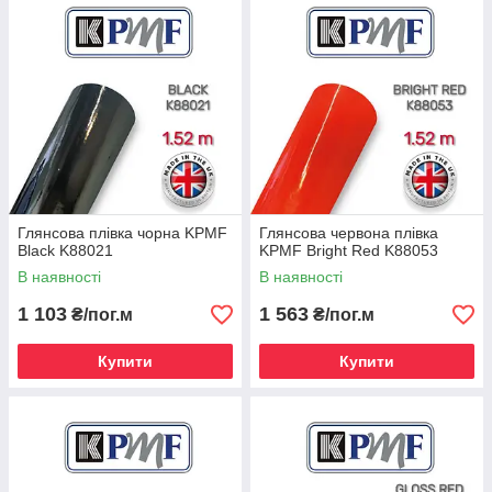
микроканалами носит название AirRelease. Внешне пленки
изготовленные по новой технологии, ничем не отличаются от
обычных пленок, а основное их отличие в том, что время на
нанесение пленок с микроканалами значительно
сокращается.
Глянсова плівка чорна KPMF
Глянсова червона плівка
Black K88021
KPMF Bright Red K88053
В наявності
В наявності
1 103
1 563
₴/пог.м
₴/пог.м
Купити
Купити