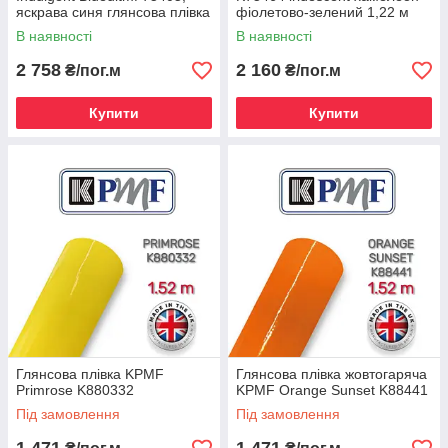
яскрава синя глянсова плівка
фіолетово-зелений 1,22 м
В наявності
В наявності
2 758
2 160
₴/пог.м
₴/пог.м
Купити
Купити
Глянсова плівка KPMF
Глянсова плівка жовтогаряча
Primrose K880332
KPMF Orange Sunset K88441
Під замовлення
Під замовлення