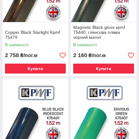
Magnetic Black gloss кpmf
Copper Black Starlight Kpmf
75440, глянсова плівка
75479
чорний магніт
В наявності
В наявності
2 758
2 160
₴/пог.м
₴/пог.м
Купити
Купити