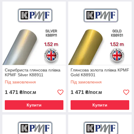
Серибриста глянсова плівка
Глянсова золота плівка KPMF
KPMF Silver К88911
Gold K88931
Під замовлення
Під замовлення
1 471
1 471
₴/пог.м
₴/пог.м
Купити
Купити