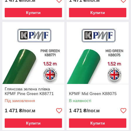
1 471
1 471
₴/пог.м
₴/пог.м
Купити
Купити
Глянсова зелена плівка
KPMF Pine Green K88771
KPMF Mid Green K88075
Під замовлення
В наявності
1 471
1 471
₴/пог.м
₴/пог.м
Купити
Купити