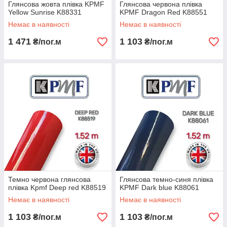
Глянсова жовта плівка KPMF
Глянсова червона плівка
Yellow Sunrise K88331
KPMF Dragon Red K88551
Немає в наявності
Немає в наявності
1 471
1 103
₴/пог.м
₴/пог.м
Темно червона глянсова
Глянсова темно-синя плівка
плівка Kpmf Deep red K88519
KPMF Dark blue K88061
Немає в наявності
Немає в наявності
1 103
1 103
₴/пог.м
₴/пог.м