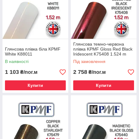
Глянсова темно-червона
Глянсова плівка біла KPMF
плівка KPMF Gloss Red Black
White K88011
Iridescent K75408 1.524 m
В наявності
Під замовлення
1 103
2 758
₴/пог.м
₴/пог.м
Купити
Купити