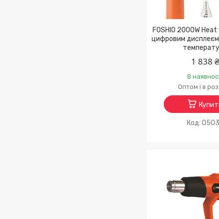
FOSHIO 2000W Heat 
цифровим дисплеєм 
температ
1 838 
В наявнос
Оптом і в ро
Купит
050