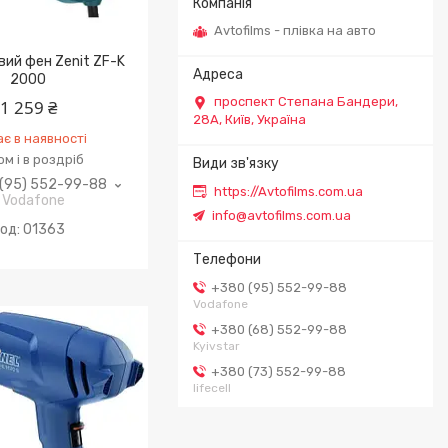
Avtofilms - плівка на авто
ий фен Zenit ZF-K
2000
проспект Степана Бандери,
1 259 ₴
28А, Київ, Україна
є в наявності
м і в роздріб
(95) 552-99-88
https://Avtofilms.com.ua
Vodafone
info@avtofilms.com.ua
01363
+380 (95) 552-99-88
Vodafone
+380 (68) 552-99-88
Kyivstar
+380 (73) 552-99-88
lifecell