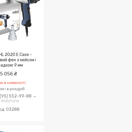
 HL 2020 E Case -
ий фен з кейсом і
садкою 9 мм
5 056 ₴
є в наявності
м і в роздріб
(95) 552-99-88
Vodafone
03288