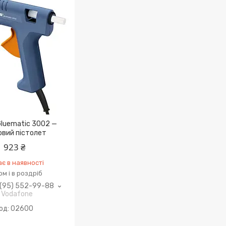
Gluematic 3002 —
овий пістолет
923 ₴
є в наявності
м і в роздріб
(95) 552-99-88
Vodafone
02600