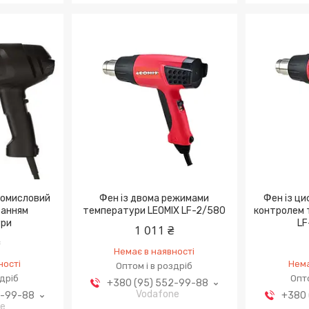
Промисловий
Фен із двома режимами
Фен із ци
ванням
температури LEOMIX LF-2/580
контролем 
ури
LF
1 011 ₴
₴
Немає в наявності
ності
Нема
Оптом і в роздріб
здріб
Опто
+380 (95) 552-99-88
Vodafone
2-99-88
+380 
ne