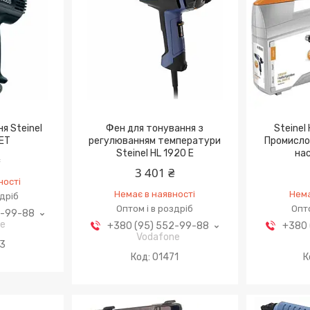
я Steinel
Фен для тонування з
Steinel
ET
регулюванням температури
Промислов
Steinel HL 1920 E
на
₴
3 401 ₴
ності
Немає в наявності
Нема
здріб
Оптом і в роздріб
Опто
2-99-88
ne
+380 (95) 552-99-88
+380 
Vodafone
3
01471