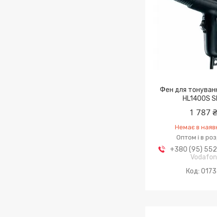
Фен для тонуванн
HL1400S S
1 787 
Немає в наяв
Оптом і в ро
+380 (95) 55
Vodafo
0173