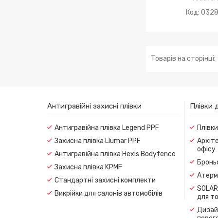
032
Антигравійні захисні плівки
Плівки 
Антигравійна плівка Legend PPF
Плівк
Захисна плівка Llumar PPF
Архіте
офісу
Антигравійна плівка Hexis Bodyfence
Броньо
Захисна плівка KPMF
Атерма
Стандартні захисні комплекти
SOLAR
Викрійки для салонів автомобілів
для т
Дизайн