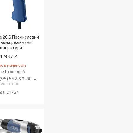
 1620 S Промисловий
 двома режимами
мператури
1 937 ₴
є в наявності
м і в роздріб
(95) 552-99-88
Vodafone
01734