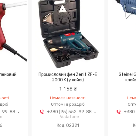
Клейовий
Промисловий фен Zenit ZF-E
Steinel 
т
2000 K (у кейсі)
клей
1 158 ₴
ності
Немає в наявності
Нема
здріб
Оптом і в роздріб
Опто
2-99-88
+380 (95) 552-99-88
+380 
ne
Vodafone
6
02321