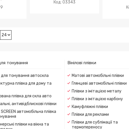
03343
89
для тонування
Вінілові плівки
и для тонування автоскла
Матові автомобільні плівки
ктурна плівка для дому та
Глянцеві автомобільні плівки
Плівки з імітацією металу
вана плівка для скла авто
Плівки з імітацією карбону
льні, антивідблискові плівки
Камуфляжні плівки
 SCREEN автомобільна плівка
Плівки для реклами
онування
Плівки для сублімації та
ерські плівки на вікна та
термопереносу