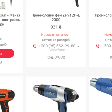
Gun - Фен із
Промисловий фен Zenit ZF-E
Промислов
і контролем
2000
ури
931 ₴
₴
Немає в наявності
Нема
ті
Оптом і в роздріб
Опто
здріб
+380 (95) 552-99-88
+380 
Vodafone
и
01082
35