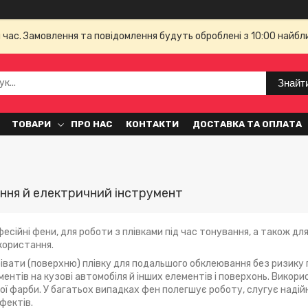
й час. Замовлення та повідомлення будуть оброблені з 10:00 найбл
Знайт
ТОВАРИ
ПРО НАС
КОНТАКТИ
ДОСТАВКА ТА ОПЛАТА
ння й електричний інструмент
фесійні фени, для роботи з плівками під час тонування, а також дл
користання.
івати (поверхню) плівку для подальшого обклеювання без ризику 
ентів на кузові автомобіля й інших елементів і поверхонь. Викор
ої фарби. У багатьох випадках фен полегшує роботу, слугує надій
фектів.