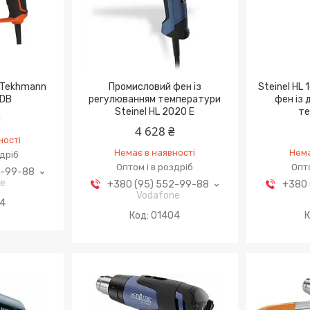
 Tekhmann
Промисловий фен із
Steinel HL
 DB
регулюванням температури
фен із
Steinel HL 2020 E
те
₴
4 628 ₴
ності
Немає в наявності
Нема
здріб
Оптом і в роздріб
Опто
2-99-88
ne
+380 (95) 552-99-88
+380 
Vodafone
64
01404