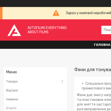
Зараз у компанії неробочи
AVTOFILMS EVERYTHING
ABOUT FILMS
ГОЛОВНА
Фени для тонува
Товари
Спеціальні про
промислового ви
Відгуки
Фени дає змогу нагр
Новини
та пластикових елем
для зняття застаріл
Статті
разі виправлення де