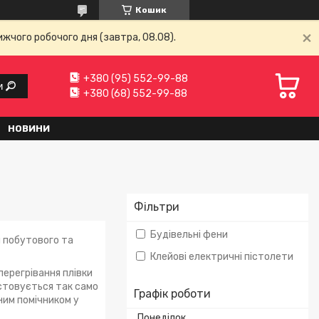
Кошик
ижчого робочого дня (завтра, 08.08).
+380 (95) 552-99-88
и
+380 (68) 552-99-88
НОВИНИ
Фільтри
Будівельні фени
я побутового та
Клейові електричні пістолети
перегрівання плівки
истовується так само
Графік роботи
ним помічником у
Понеділок