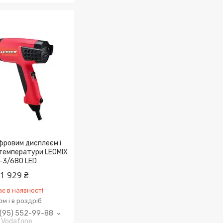
фровим дисплеєм і
температури LEOMIX
-3/680 LED
1 929 ₴
є в наявності
м і в роздріб
(95) 552-99-88
Vodafone