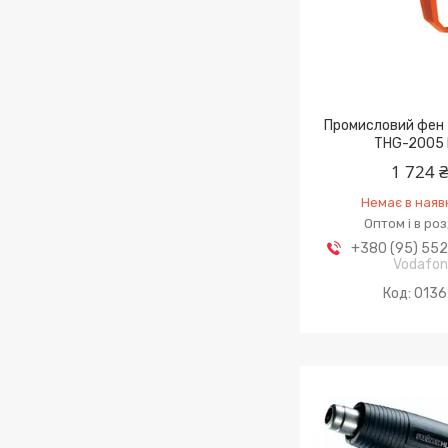
Промисловий фен
THG-2005
1 724 
Немає в наяв
Оптом і в ро
+380 (95) 55
Vodafo
013