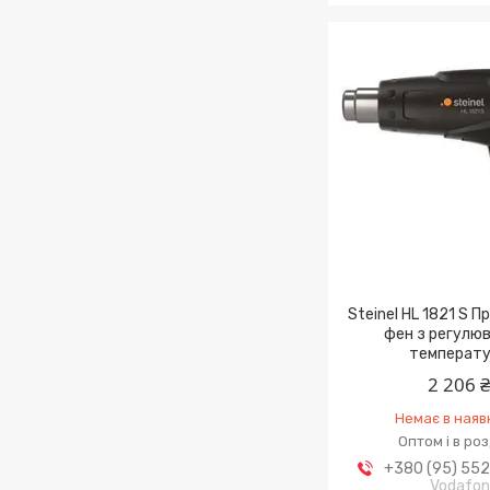
Steinel HL 1821 S 
фен з регулю
температ
2 206 
Немає в наяв
Оптом і в ро
+380 (95) 55
Vodafo