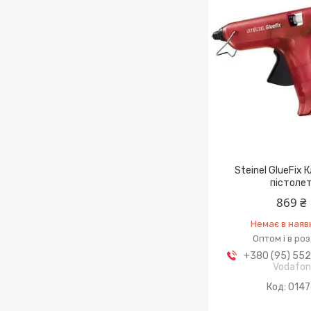
Steinel GlueFix 
пістоле
869 ₴
Немає в наяв
Оптом і в ро
+380 (95) 55
Vodafo
0147