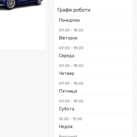
Графік роботи
Понеділок
09:00
18:00
Вівторок
09:00
18:00
 / S4 2019 - 2020
Середа
09:00
18:00
Четвер
09:00
18:00
Пʼятниця
09:00
18:00
Субота
10:00
15:00
Неділя
Вихідний