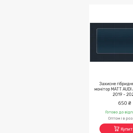
Захисне гібридн
монітор MATT AUDI A
2019 - 20
650 ₴
Готово до від
Оптом і в ро
Купит