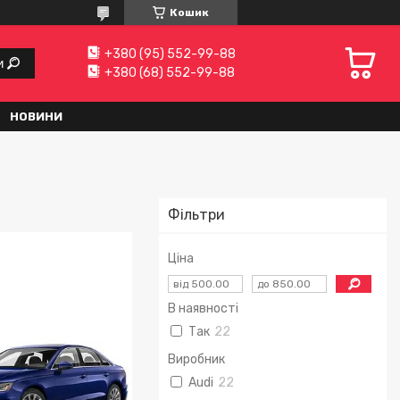
Кошик
+380 (95) 552-99-88
и
+380 (68) 552-99-88
НОВИНИ
Фільтри
Ціна
В наявності
Так
22
Виробник
Audi
22