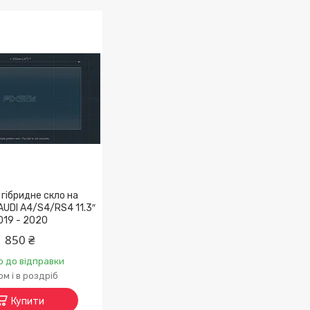
гібридне скло на
AUDI A4/S4/RS4 11.3″
019 - 2020
850 ₴
о до відправки
м і в роздріб
Купити