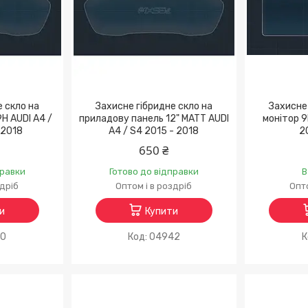
е скло на
Захисне гібридне скло на
Захисне 
H AUDI A4 /
приладову панель 12" MATT AUDI
монітор 9
 2018
A4 / S4 2015 - 2018
2
650 ₴
правки
Готово до відправки
В
здріб
Оптом і в роздріб
Опто
и
Купити
70
04942