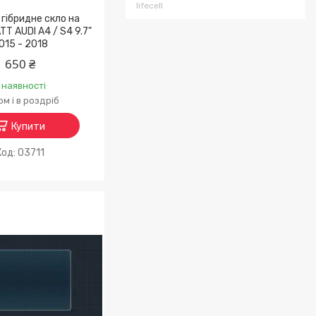
lifecell
гібридне скло на
TT AUDI A4 / S4 9.7"
015 - 2018
650 ₴
 наявності
м і в роздріб
Купити
03711