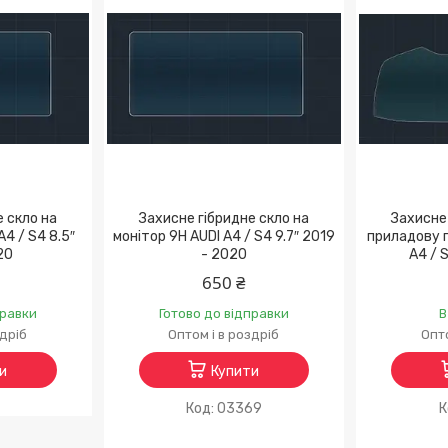
е скло на
Захисне гібридне скло на
Захисне 
4 / S4 8.5″
монітор 9H AUDI A4 / S4 9.7″ 2019
приладову п
20
- 2020
A4 / 
650 ₴
правки
Готово до відправки
В
здріб
Оптом і в роздріб
Опто
и
Купити
03369