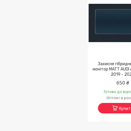
Захисне гібридн
монітор MATT AUDI A
2019 - 20
650 ₴
Готово до від
Оптом і в ро
Купит