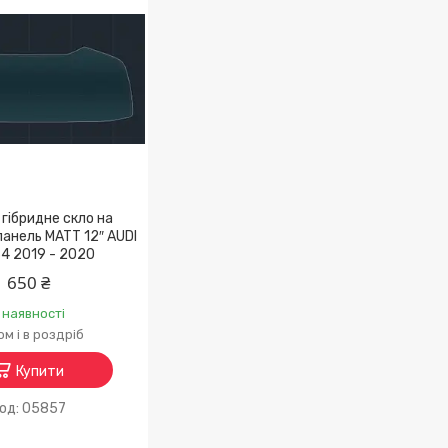
гібридне скло на
анель MATT 12″ AUDI
S4 2019 - 2020
650 ₴
 наявності
м і в роздріб
Купити
05857