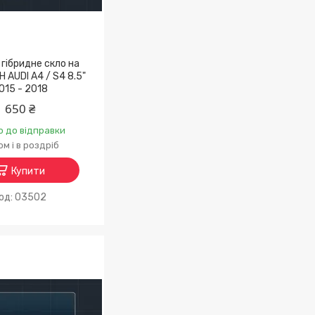
гібридне скло на
H AUDI A4 / S4 8.5"
015 - 2018
650 ₴
о до відправки
м і в роздріб
Купити
03502