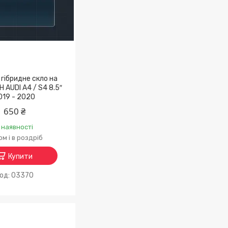
гібридне скло на
H AUDI A4 / S4 8.5″
019 - 2020
650 ₴
 наявності
м і в роздріб
Купити
03370