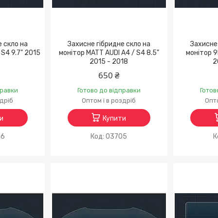
е скло на
Захисне гібридне скло на
Захисне 
 S4 9.7" 2015
монітор MATT AUDI A4 / S4 8.5"
монітор 9
2015 - 2018
2
650 ₴
правки
Готово до відправки
Готов
здріб
Оптом і в роздріб
Опто
и
Купити
06
03705