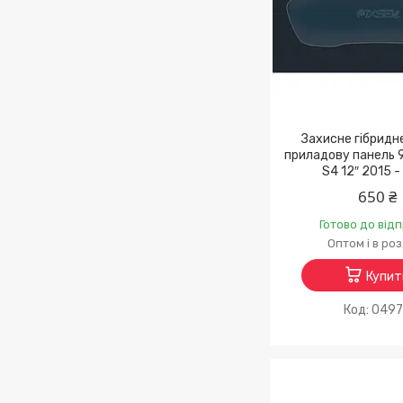
Захисне гібридн
приладову панель 9
S4 12″ 2015 -
650 ₴
Готово до від
Оптом і в ро
Купит
049