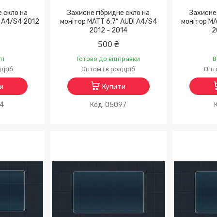
е скло на
Захисне гібридне скло на
Захисне 
I A4/S4 2012
монітор MATT 6.7“ AUDI A4/S4
монітор MA
2012 - 2014
2
500 ₴
ті
Готово до відправки
В
здріб
Оптом і в роздріб
Опто
и
Купити
14
05097