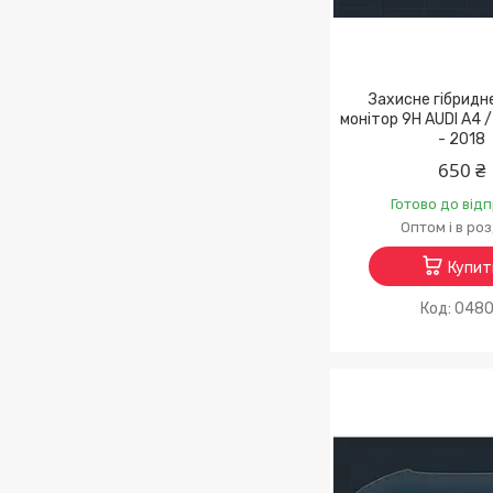
Захисне гібридн
монітор 9H AUDI A4 /
- 2018
650 ₴
Готово до від
Оптом і в ро
Купит
048