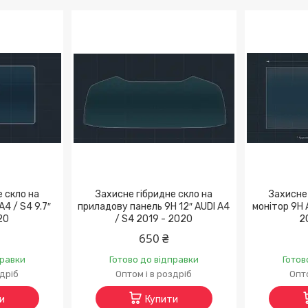
е скло на
Захисне гібридне скло на
Захисне 
4 / S4 9.7″
приладову панель 9H 12″ AUDI A4
монітор 9H 
20
/ S4 2019 - 2020
2
650 ₴
правки
Готово до відправки
Готов
здріб
Оптом і в роздріб
Опто
и
Купити