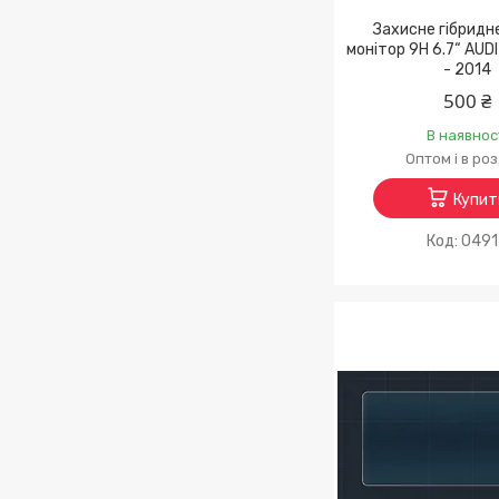
Захисне гібридн
монітор 9H 6.7“ AUD
- 2014
500 ₴
В наявнос
Оптом і в ро
Купит
049